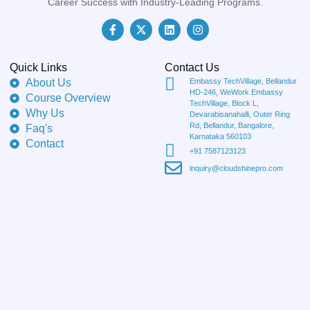
Career Success with Industry-Leading Programs.
Quick Links
Contact Us
About Us
Embassy TechVillage, Bellandur
HD-246, WeWork Embassy
Course Overview
TechVillage, Block L,
Why Us
Devarabisanahalli, Outer Ring
Rd, Bellandur, Bangalore,
Faq's
Karnataka 560103
Contact
+91 7587123123
inquiry@cloudshinepro.com